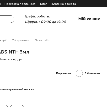
я
Програма лояльності
Блог
Публічна оферта
Графік роботи:
Мій кошик
Щодня, з 09:00 до 19:00
мерії
Усі аромати
Nasomatto
ABSINTH 3мл
Написати відгук
Порівняти
В бажання
акопичувальної знижки