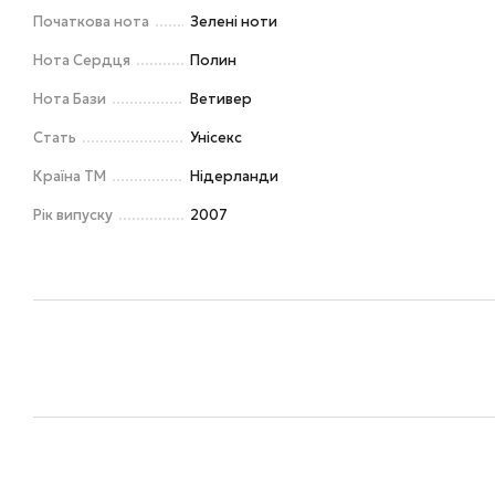
Початкова нота
Зелені ноти
Нота Сердця
Полин
Нота Бази
Ветивер
Стать
Унісекс
Країна ТМ
Нідерланди
Рік випуску
2007