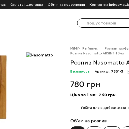
нас
Оплата і доставка
Обмін та повернення
Контактна інформаці
MiMiMi Perfumes
Розпив парфу
Розпив Nasomatto ABSINTH 3мл
Розпив Nasomatto 
В наявності
Артикул: 7831-3
780 грн
Ціна за 1 мл:
260 грн.
%
Увійти
для відображення н
Об'єм на розпив