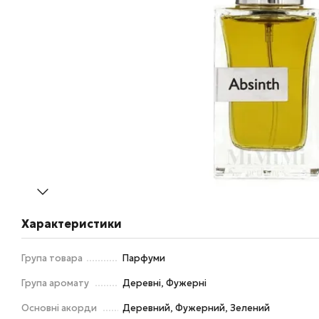
Характеристики
Група товара
Парфуми
Група аромату
Деревні, Фужерні
Основні акорди
Деревний, Фужерний, Зелений