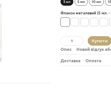
3 мл
5 мл
10 мл
1
Флакон металевий (5 мл. - 80
Купити
Опис
Новий відгук а
Доставка
Оплата