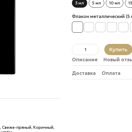
3 мл
5 мл
10 мл
1
Флакон металлический (5 мл.
Купить
Описание
Новый отз
Доставка
Оплата
, Свеже-пряный, Коричный,
е ноты