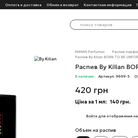
с
Оплата и доставка
Обмен и возврат
Контактная информация
MiMiMi Perfumes
Распив парф
Распив By Kilian BORN TO BE UNF
Распив By Kilian B
В наличии
Артикул: 9699-3
О
420 грн
Ціна за 1 мл:
140 грн.
%
Войти
для отображения на
Объем на распив