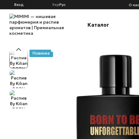
Перейти к основному контенту
Вход
Укр
Рус
О на
Каталог
Новинка