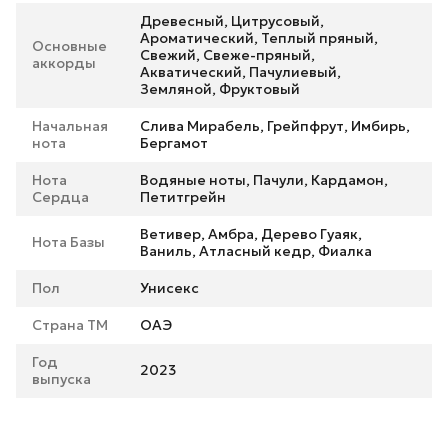
Древесный, Цитрусовый,
Ароматический, Теплый пряный,
Основные
Свежий, Свеже-пряный,
аккорды
Акватический, Пачулиевый,
Земляной, Фруктовый
Начальная
Слива Мирабель, Грейпфрут, Имбирь,
нота
Бергамот
Нота
Водяные ноты, Пачули, Кардамон,
Сердца
Петитгрейн
Ветивер, Амбра, Дерево Гуаяк,
Нота Базы
Ваниль, Атласный кедр, Фиалка
Пол
Унисекс
Страна ТМ
ОАЭ
Год
2023
выпуска