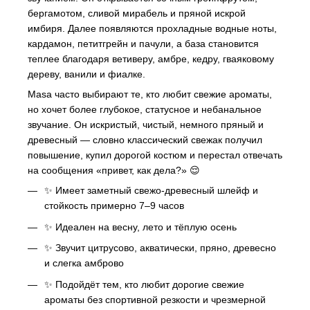
бергамотом, сливой мирабель и пряной искрой
имбиря. Далее появляются прохладные водные ноты,
кардамон, петитгрейн и пачули, а база становится
теплее благодаря ветиверу, амбре, кедру, гваяковому
дереву, ванили и фиалке.
Masa часто выбирают те, кто любит свежие ароматы,
но хочет более глубокое, статусное и небанальное
звучание. Он искристый, чистый, немного пряный и
древесный — словно классический свежак получил
повышение, купил дорогой костюм и перестал отвечать
на сообщения «привет, как дела?» 😌
✨ Имеет заметный свежо-древесный шлейф и
стойкость примерно 7–9 часов
✨ Идеален на весну, лето и тёплую осень
✨ Звучит цитрусово, акватически, пряно, древесно
и слегка амброво
✨ Подойдёт тем, кто любит дорогие свежие
ароматы без спортивной резкости и чрезмерной