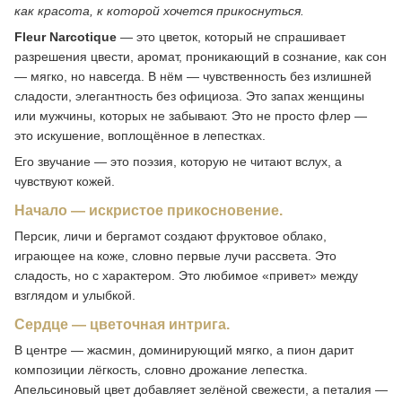
как красота, к которой хочется прикоснуться.
Fleur Narcotique
— это цветок, который не спрашивает
разрешения цвести, аромат, проникающий в сознание, как сон
— мягко, но навсегда. В нём — чувственность без излишней
сладости, элегантность без официоза. Это запах женщины
или мужчины, которых не забывают. Это не просто флер —
это искушение, воплощённое в лепестках.
Его звучание — это поэзия, которую не читают вслух, а
чувствуют кожей.
Начало — искристое прикосновение.
Персик, личи и бергамот создают фруктовое облако,
играющее на коже, словно первые лучи рассвета. Это
сладость, но с характером. Это любимое «привет» между
взглядом и улыбкой.
Сердце — цветочная интрига.
В центре — жасмин, доминирующий мягко, а пион дарит
композиции лёгкость, словно дрожание лепестка.
Апельсиновый цвет добавляет зелёной свежести, а петалия —