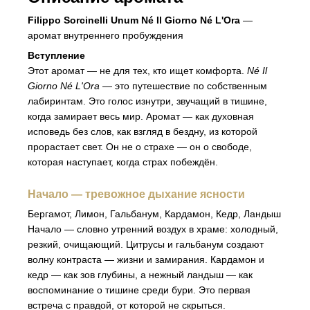
Filippo Sorcinelli Unum Né Il Giorno Né L'Ora
—
аромат внутреннего пробуждения
Вступление
Этот аромат — не для тех, кто ищет комфорта.
Né Il
Giorno Né L'Ora
— это путешествие по собственным
лабиринтам. Это голос изнутри, звучащий в тишине,
когда замирает весь мир. Аромат — как духовная
исповедь без слов, как взгляд в бездну, из которой
прорастает свет. Он не о страхе — он о свободе,
которая наступает, когда страх побеждён.
Начало — тревожное дыхание ясности
Бергамот, Лимон, Гальбанум, Кардамон, Кедр, Ландыш
Начало — словно утренний воздух в храме: холодный,
резкий, очищающий. Цитрусы и гальбанум создают
волну контраста — жизни и замирания. Кардамон и
кедр — как зов глубины, а нежный ландыш — как
воспоминание о тишине среди бури. Это первая
встреча с правдой, от которой не скрыться.