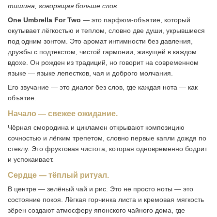
тишина, говорящая больше слов.
One Umbrella For Two
— это парфюм-объятие, который
окутывает лёгкостью и теплом, словно две души, укрывшиеся
под одним зонтом. Это аромат интимности без давления,
дружбы с подтекстом, чистой гармонии, живущей в каждом
вдохе. Он рожден из традиций, но говорит на современном
языке — языке лепестков, чая и доброго молчания.
Его звучание — это диалог без слов, где каждая нота — как
объятие.
Начало — свежее ожидание.
Чёрная смородина и цикламен открывают композицию
сочностью и лёгким трепетом, словно первые капли дождя по
стеклу. Это фруктовая чистота, которая одновременно бодрит
и успокаивает.
Сердце — тёплый ритуал.
В центре — зелёный чай и рис. Это не просто ноты — это
состояние покоя. Лёгкая горчинка листа и кремовая мягкость
зёрен создают атмосферу японского чайного дома, где