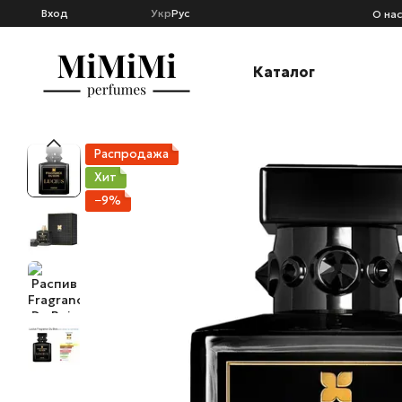
Перейти к основному контенту
Вход
Укр
Рус
О на
Каталог
Распродажа
Хит
−9%