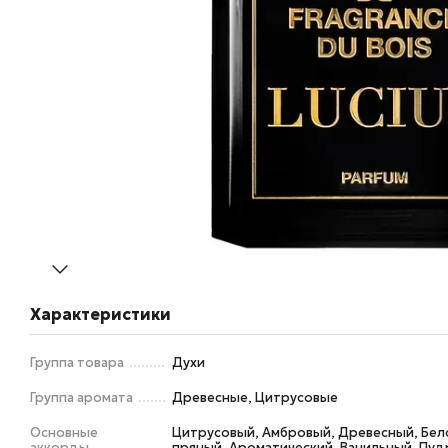
Характеристики
Группа товара
Духи
Группа аромата
Древесные, Цитрусовые
Основные
Цитрусовый, Амбровый, Древесный, Бел
аккорды
пряный, Ароматический, Ванильный, Пу