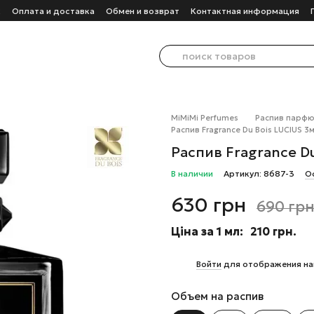
с
Оплата и доставка
Обмен и возврат
Контактная информация
MiMiMi Perfumes
Распив парф
Распив Fragrance Du Bois LUCIUS 3
Распив Fragrance D
В наличии
Артикул: 8687-3
О
630 грн
690 гр
Ціна за 1 мл:
210 грн.
%
Войти
для отображения на
Объем на распив