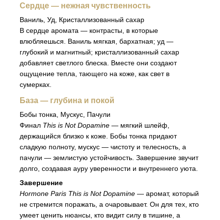
Сердце — нежная чувственность
Ваниль, Уд, Кристаллизованный сахар
В сердце аромата — контрасты, в которые
влюбляешься. Ваниль мягкая, бархатная; уд —
глубокий и магнитный; кристаллизованный сахар
добавляет светлого блеска. Вместе они создают
ощущение тепла, тающего на коже, как свет в
сумерках.
База — глубина и покой
Бобы тонка, Мускус, Пачули
Финал
This is Not Dopamine
— мягкий шлейф,
держащийся близко к коже. Бобы тонка придают
сладкую полноту, мускус — чистоту и телесность, а
пачули — землистую устойчивость. Завершение звучит
долго, создавая ауру уверенности и внутреннего уюта.
Завершение
Hormone Paris This is Not Dopamine
— аромат, который
не стремится поражать, а очаровывает. Он для тех, кто
умеет ценить нюансы, кто видит силу в тишине, а