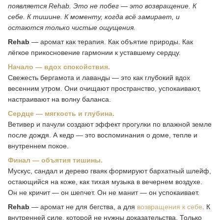
появляется Rehab. Это не побег — это возвращение. К
себе. К тишине. К моменту, когда всё замирает, и
остаются только чистые ощущения.
Rehab
— аромат как терапия. Как объятие природы. Как
лёгкое прикосновение гармонии к уставшему сердцу.
Начало — вдох спокойствия.
Свежесть бергамота и лаванды — это как глубокий вдох
весенним утром. Они очищают пространство, успокаивают,
настраивают на волну баланса.
Сердце — мягкость и глубина.
Ветивер и пачули создают эффект прогулки по влажной земле
после дождя. А кедр — это воспоминания о доме, тепле и
внутреннем покое.
Финал — объятия тишины.
Мускус, сандал и дерево гваяк формируют бархатный шлейф,
остающийся на коже, как тихая музыка в вечернем воздухе.
Он не кричит — он шепчет. Он не манит — он успокаивает.
Rehab
— аромат не для бегства, а для
возвращения к себе
. К
внутренней силе, которой не нужны доказательства. Только