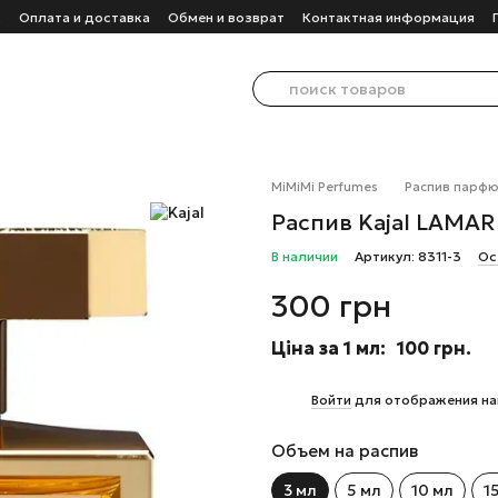
с
Оплата и доставка
Обмен и возврат
Контактная информация
MiMiMi Perfumes
Распив парф
Распив Kajal LAMAR
В наличии
Артикул: 8311-3
Ос
300 грн
Ціна за 1 мл:
100 грн.
%
Войти
для отображения на
Объем на распив
3 мл
5 мл
10 мл
1