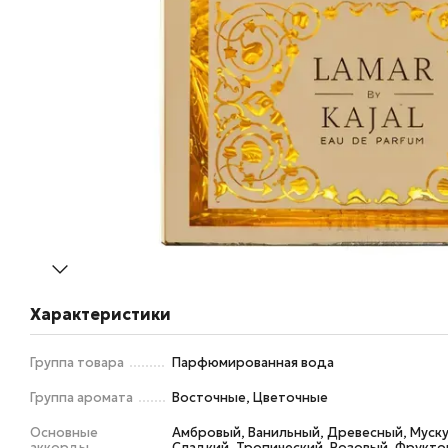
Характеристики
Группа товара
Парфюмированная вода
Группа аромата
Восточные, Цветочные
Основные
Амбровый, Ванильный, Древесный, Муск
аккорды
Сладкий, Тропический, Розовый, Фрукт