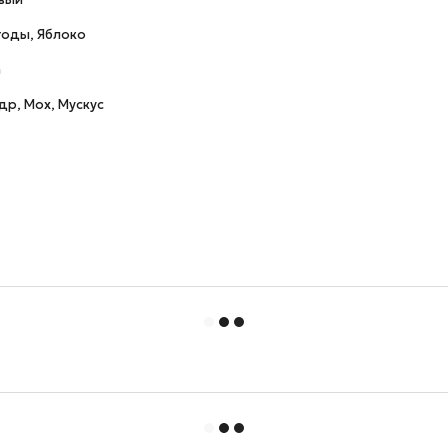
годы, Яблоко
а
др, Мох, Мускус