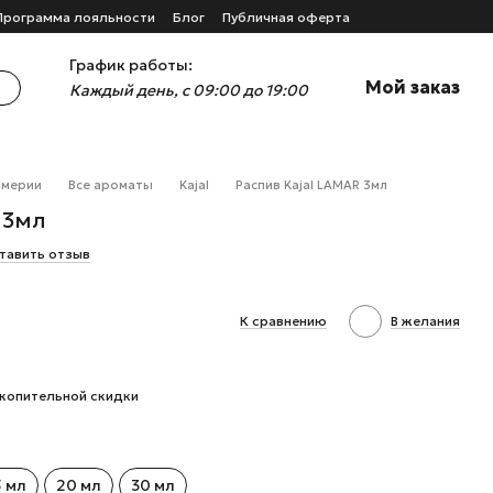
Программа лояльности
Блог
Публичная оферта
График работы:
Мой заказ
Каждый день, с 09:00 до 19:00
юмерии
Все ароматы
Kajal
Распив Kajal LAMAR 3мл
 3мл
тавить отзыв
К сравнению
В желания
копительной скидки
5 мл
20 мл
30 мл