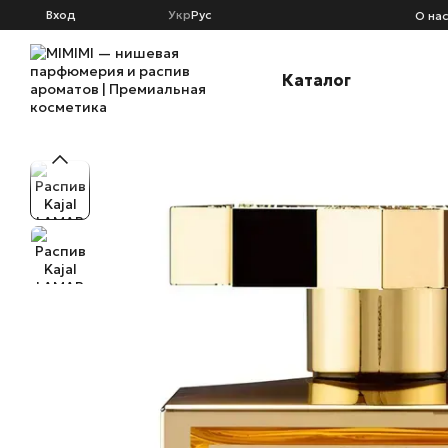
Перейти к основному контенту
Вход
Укр
Рус
О на
Каталог