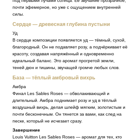
под первыми лучами солнца. Её звучание прозрачное,
почти эфемерное, но уже с ощущением внутренней
силы.
Сердце — древесная глубина пустыни
Уд
В сердце композиции появляется уд — тёмный, сухой,
благородный. Он не подавляет розу, а подчёркивает её
красоту, создавая напряжённый и одновременно
идеальный баланс. Это аромат прогретой земли,
теней дюн и тишины, звучащей громче любых слов.
База — тёплый амбровый вихрь
Амбра
Финал Les Sables Roses — обволакивающий и
длительный. Амбра поднимает розу и уд в тёплый
воздушный вихрь, делая шлейф мягким, золотистым и
почти бесконечным. Он тянется за вами, как след на
песке, который не исчезает сразу.
Завершение
Louis Vuitton Les Sables Roses — аромат для тех, кто