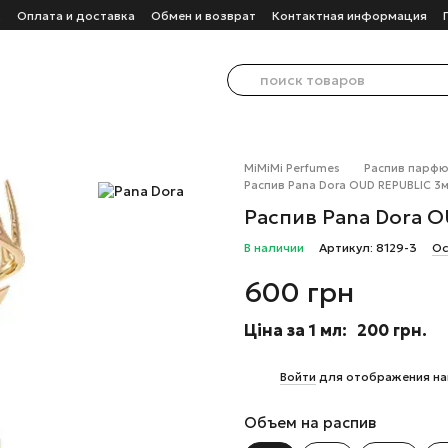
с
Оплата и доставка
Обмен и возврат
Контактная информация
MiMiMi Perfumes
Распив парф
Распив Pana Dora OUD REPUBLIC 3
Распив Pana Dora 
В наличии
Артикул: 8129-3
Ос
600 грн
Ціна за 1 мл:
200 грн.
%
Войти
для отображения на
Объем на распив