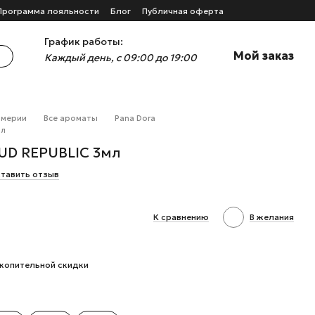
Программа лояльности
Блог
Публичная оферта
График работы:
Мой заказ
Каждый день, с 09:00 до 19:00
юмерии
Все ароматы
Pana Dora
мл
OUD REPUBLIC 3мл
тавить отзыв
К сравнению
В желания
копительной скидки