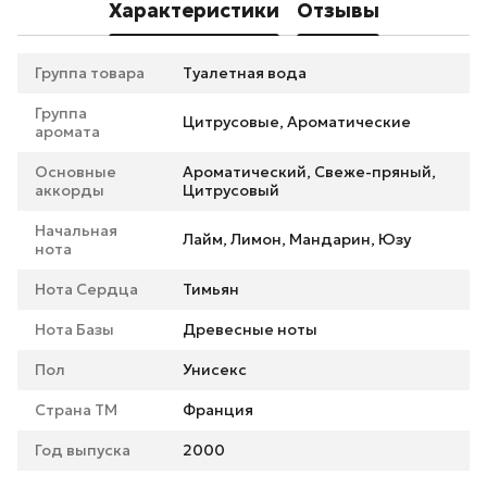
Характеристики
Отзывы
Группа товара
Туалетная вода
Группа
Цитрусовые, Ароматические
аромата
Основные
Ароматический, Свеже-пряный,
аккорды
Цитрусовый
Начальная
Лайм, Лимон, Мандарин, Юзу
нота
Нота Сердца
Тимьян
Нота Базы
Древесные ноты
Пол
Унисекс
Страна ТМ
Франция
Год выпуска
2000