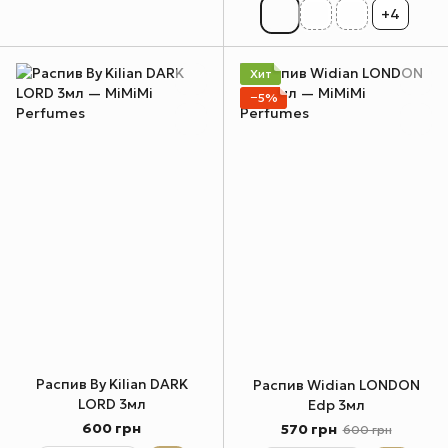
+4
Хит
−5%
Распив By Kilian DARK
Распив Widian LONDON
LORD 3мл
Edp 3мл
600 грн
570 грн
600 грн