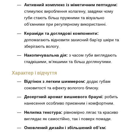
Активний комплекс із міметичним пептидом:
стимулює вироблення колагену, завдяки чому
губи стають більш пружними та візуально
об’ємними при регулярному використанні.
Кераміди та доглядові компоненти:
допомагають відновити захисний бар’єр шкіри та
зберігають вологу.
Накопичувальна дія:
з часом губи виглядають
гладкішими, м’якшими та більш доглянутими.
Характер і відчуття
Відтінок з легким шиммером:
додає губам
соковитості та ефекту вологого блиску.
Десертний аромат вишневого брауні:
робить
нанесення особливо приємним і комфортним.
Нелипка текстура:
рівномірно лягає та красиво
виглядає як самостійно, так і поверх помади.
Оновлений дизайн і збільшений об’єм: