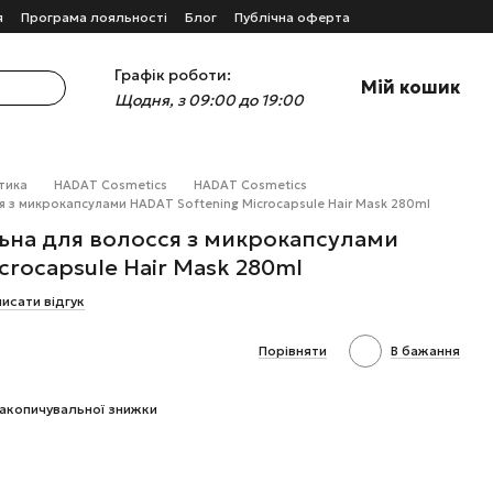
я
Програма лояльності
Блог
Публічна оферта
Графік роботи:
Мій кошик
Щодня, з 09:00 до 19:00
тика
HADAT Cosmetics
HADAT Cosmetics
 з микрокапсулами HADAT Softening Microcapsule Hair Mask 280ml
ьна для волосся з микрокапсулами
crocapsule Hair Mask 280ml
исати відгук
Порівняти
В бажання
акопичувальної знижки