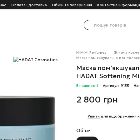
нас
Оплата і доставка
Обмін та повернення
Контактна інформаці
MiMiMi Perfumes
Жіноча косме
Маска пом'якшувальна для волосся
Маска пом'якшувал
HADAT Softening Mi
В наявності
Артикул: 9155
Нап
2 800 грн
%
Увійти
для відображення н
Обʼєм