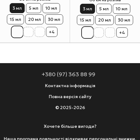
3 мл
5 мл
10 мл
3 мл
5 мл
10 мл
15 мл
20 мл
30 мл
15 мл
20 мл
30 мл
+4
+4
+380 (97) 363 88 99
Контактна інформація
Повна версія сайту
© 2025-2026
Хочете більше вигоди?
Наша програма лояльності відкриває персональні знижки.