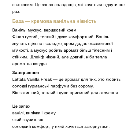
святковим. Це запах солодощів, які хочеться відчути ще
раз.
База — кремова ванільна ніжність
Ваніль, мускус, вершковий крем
Фінал густий, теплий і дуже комфортний. Ваніль
звучить щільно і солодко, крем додає оксамитової
м’якості, а мускус робить аромат більш тілесним і
стійким. Шлейф ніжний, але довгий, ніби тепла
ароматна ковдра.
Завершення
Lattafa Vanilla Freak — це аромат для тих, хто любить
солодкі гурманські парфуми без сорому.
Він затишний, теплий і дуже приємний для оточення.
Це запах
ванілі, випічки і крему,
який звучить як
солодкий комфорт, у який хочеться загорнутися.