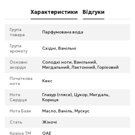
Характеристики
Відгуки
Група
Парфумована вода
товара
Група
Східні, Ванільні
аромату
Основні
Солодкі ноти, Ванільний,
акорди
Мигдальний, Лактонний, Горіховий
Початкова
Кекс
нота
Нота
Глазур (глясе), Цукор, Мигдаль,
Сердця
Кориця
Нота Бази
Масло, Ваніль, Мускус
Стать
Жіночі
Країна ТМ
ОАЕ