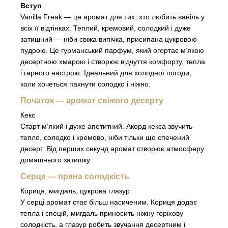
Вступ
Vanilla Freak — це аромат для тих, хто любить ваніль у
всіх її відтінках. Теплий, кремовий, солодкий і дуже
затишний — ніби свіжа випічка, присипана цукровою
пудрою. Це гурманський парфум, який огортає м’якою
десертною хмарою і створює відчуття комфорту, тепла
і гарного настрою. Ідеальний для холодної погоди,
коли хочеться пахнути солодко і ніжно.
Початок — аромат свіжого десерту
Кекс
Старт м’який і дуже апетитний. Акорд кекса звучить
тепло, солодко і кремово, ніби тільки що спечений
десерт. Від перших секунд аромат створює атмосферу
домашнього затишку.
Серце — пряна солодкість
Кориця, мигдаль, цукрова глазур
У серці аромат стає більш насиченим. Кориця додає
тепла і спецій, мигдаль приносить ніжну горіхову
солодкість, а глазур робить звучання десертним і