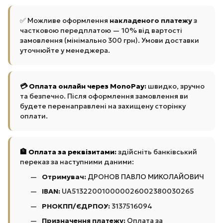
✅ Можливе оформлення
накладеного платежу
з
частковою передплатою — 10% від вартості
замовлення (мінімально 300 грн). Умови доставки
уточнюйте у менеджера.
💳 Оплата онлайн через MonoPay:
швидко, зручно
та безпечно. Після оформлення замовлення ви
будете перенаправлені на захищену сторінку
оплати.
🏦 Оплата за реквізитами:
здійсніть банківський
переказ за наступними даними:
Отримувач:
ДРОНОВ ПАВЛО МИКОЛАЙОВИЧ
IBAN:
UA513220010000026002380030265
РНОКПП/ЄДРПОУ:
3137516094
Призначення платежу:
Оплата за