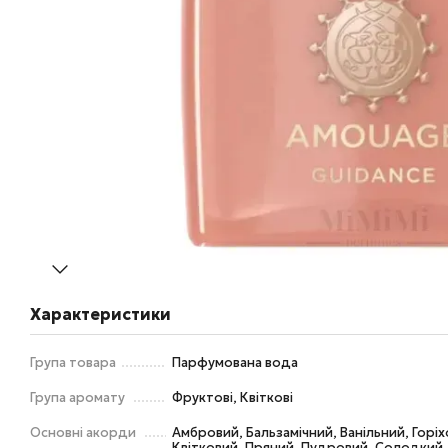
Характеристики
Група товара
Парфумована вода
Група аромату
Фруктові, Квіткові
Основні акорди
Амбровий, Бальзамічний, Ванільний, Горі
Квітковий, Пряний, Пудровий, Солодкий