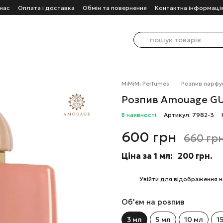
нас
Оплата і доставка
Обмін та повернення
Контактна інформаці
MiMiMi Perfumes
Розпив парфу
Розпив Amouage G
В наявності
Артикул: 7982-3
600 грн
660 гр
Ціна за 1 мл:
200 грн.
%
Увійти
для відображення н
Об'єм на розпив
3 мл
5 мл
10 мл
1