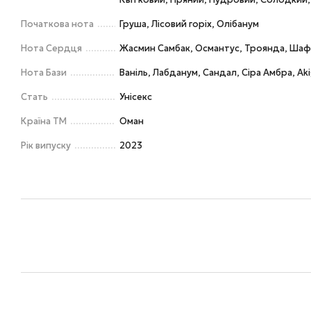
Початкова нота
Груша, Лісовий горіх, Олібанум
Нота Сердця
Жасмин Самбак, Османтус, Троянда, Ша
Нота Бази
Ваніль, Лабданум, Сандал, Сіра Амбра, Ak
Стать
Унісекс
Країна ТМ
Оман
Рік випуску
2023