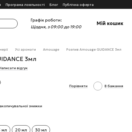
я
Програма лояльності
Блог
Публічна оферта
Графік роботи:
Мій кошик
Щодня, з 09:00 до 19:00
мерії
Усі аромати
Amouage
Розпив Amouage GUIDANCE 3мл
UIDANCE 3мл
Написати відгук
н
Порівняти
В бажання
акопичувальної знижки
5 мл
20 мл
30 мл