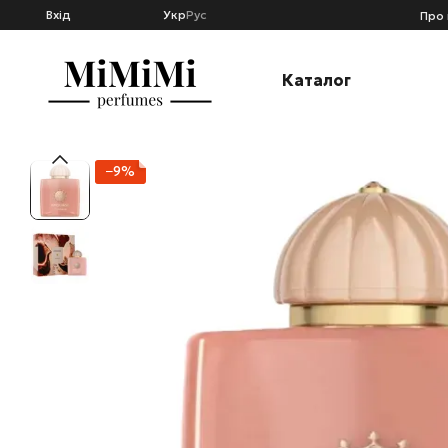
Перейти к основному контенту
Вхід
Укр
Рус
Про 
Каталог
−9%