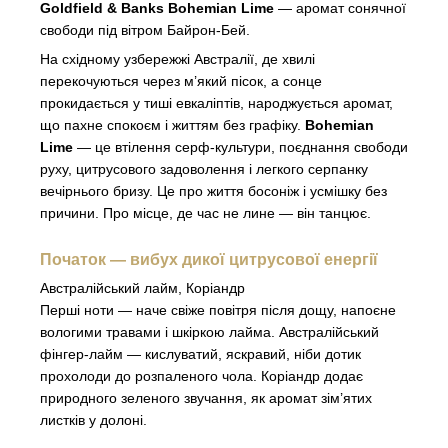
Goldfield & Banks Bohemian Lime
— аромат сонячної
свободи під вітром Байрон-Бей.
На східному узбережжі Австралії, де хвилі
перекочуються через м’який пісок, а сонце
прокидається у тиші евкаліптів, народжується аромат,
що пахне спокоєм і життям без графіку.
Bohemian
Lime
— це втілення серф-культури, поєднання свободи
руху, цитрусового задоволення і легкого серпанку
вечірнього бризу. Це про життя босоніж і усмішку без
причини. Про місце, де час не лине — він танцює.
Початок — вибух дикої цитрусової енергії
Австралійський лайм, Коріандр
Перші ноти — наче свіже повітря після дощу, напоєне
вологими травами і шкіркою лайма. Австралійський
фінгер-лайм — кислуватий, яскравий, ніби дотик
прохолоди до розпаленого чола. Коріандр додає
природного зеленого звучання, як аромат зім’ятих
листків у долоні.