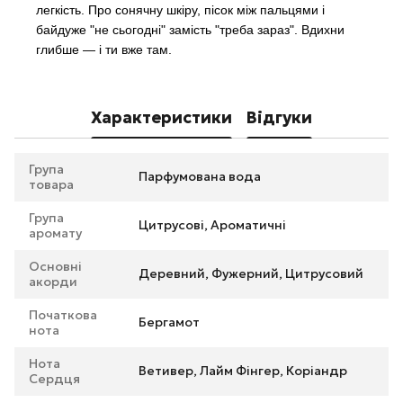
легкість. Про сонячну шкіру, пісок між пальцями і
байдуже "не сьогодні" замість "треба зараз". Вдихни
глибше — і ти вже там.
Характеристики
Відгуки
Група
Парфумована вода
товара
Група
Цитрусові, Ароматичні
аромату
Основні
Деревний, Фужерний, Цитрусовий
акорди
Початкова
Бергамот
нота
Нота
Ветивер, Лайм Фінгер, Коріандр
Сердця