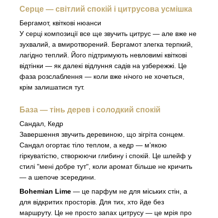
Серце — світлий спокій і цитрусова усмішка
Бергамот, квіткові нюанси
У серці композиції все ще звучить цитрус — але вже не
зухвалий, а вмиротворений. Бергамот злегка терпкий,
лагідно теплий. Його підтримують невловимі квіткові
відтінки — як далекі відлуння садів на узбережжі. Це
фаза розслаблення — коли вже нічого не хочеться,
крім залишатися тут.
База — тінь дерев і солодкий спокій
Сандал, Кедр
Завершення звучить деревиною, що зігріта сонцем.
Сандал огортає тіло теплом, а кедр — м’якою
гіркуватістю, створюючи глибину і спокій. Це шлейф у
стилі "мені добре тут", коли аромат більше не кричить
— а шепоче зсередини.
Bohemian Lime
— це парфум не для міських стін, а
для відкритих просторів. Для тих, хто йде без
маршруту. Це не просто запах цитрусу — це мрія про