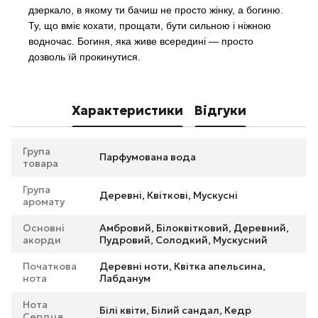
дзеркало, в якому ти бачиш не просто жінку, а богиню.
Ту, що вміє кохати, прощати, бути сильною і ніжною
водночас. Богиня, яка живе всередині — просто
дозволь їй прокинутися.
Характеристики
Відгуки
Група
Парфумована вода
товара
Група
Деревні, Квіткові, Мускусні
аромату
Основні
Амбровий, Білоквітковий, Деревний,
акорди
Пудровий, Солодкий, Мускусний
Початкова
Деревні ноти, Квітка апельсина,
нота
Лабданум
Нота
Білі квіти, Білий сандал, Кедр
Сердця