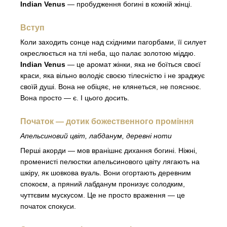
Indian Venus
— пробудження богині в кожній жінці.
Вступ
Коли заходить сонце над східними пагорбами, її силует
окреслюється на тлі неба, що палає золотою міддю.
Indian Venus
— це аромат жінки, яка не боїться своєї
краси, яка вільно володіє своєю тілесністю і не зраджує
своїй душі. Вона не обіцяє, не клянеться, не пояснює.
Вона просто — є. І цього досить.
Початок — дотик божественного проміння
Апельсиновий цвіт, лабданум, деревні ноти
Перші акорди — мов вранішнє дихання богині. Ніжні,
променисті пелюстки апельсинового цвіту лягають на
шкіру, як шовкова вуаль. Вони огортають деревним
спокоєм, а пряний лабданум пронизує солодким,
чуттєвим мускусом. Це не просто враження — це
початок спокуси.