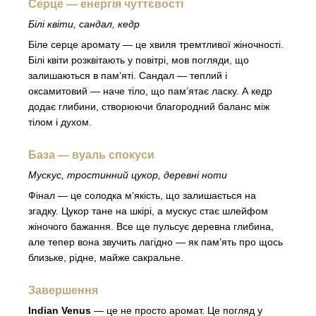
Серце — енергія чуттєвості
Білі квіти, сандал, кедр
Біле серце аромату — це хвиля тремтливої жіночності.
Білі квіти розквітають у повітрі, мов погляди, що
залишаються в пам’яті. Сандал — теплий і
оксамитовий — наче тіло, що пам’ятає ласку. А кедр
додає глибини, створюючи благородний баланс між
тілом і духом.
База — вуаль спокуси
Мускус, тростинний цукор, деревні ноти
Фінал — це солодка м’якість, що залишається на
згадку. Цукор тане на шкірі, а мускус стає шлейфом
жіночого бажання. Все ще пульсує деревна глибина,
але тепер вона звучить лагідно — як пам’ять про щось
близьке, рідне, майже сакральне.
Завершення
Indian Venus
— це не просто аромат. Це погляд у