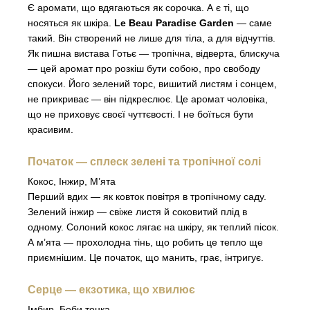
Є аромати, що вдягаються як сорочка. А є ті, що
носяться як шкіра.
Le Beau Paradise Garden
— саме
такий. Він створений не лише для тіла, а для відчуттів.
Як пишна вистава Готьє — тропічна, відверта, блискуча
— цей аромат про розкіш бути собою, про свободу
спокуси. Його зелений торс, вишитий листям і сонцем,
не прикриває — він підкреслює. Це аромат чоловіка,
що не приховує своєї чуттєвості. І не боїться бути
красивим.
Початок — сплеск зелені та тропічної солі
Кокос, Інжир, М’ята
Перший вдих — як ковток повітря в тропічному саду.
Зелений інжир — свіже листя й соковитий плід в
одному. Солоний кокос лягає на шкіру, як теплий пісок.
А м’ята — прохолодна тінь, що робить це тепло ще
приємнішим. Це початок, що манить, грає, інтригує.
Серце — екзотика, що хвилює
Імбир, Боби тонка