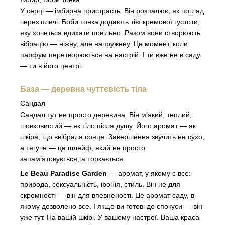
У серці — імбирна пристрасть. Він розпалює, як погляд
через плечі. Боби тонка додають тієї кремової густоти,
яку хочеться вдихати повільно. Разом вони створюють
вібрацію — ніжну, але напружену. Це момент, коли
парфум перетворюється на настрій. І ти вже не в саду
— ти в його центрі.
База — деревна чуттєвість тіла
Сандал
Сандал тут не просто деревина. Він м’який, теплий,
шовковистий — як тіло після душу. Його аромат — як
шкіра, що ввібрала сонце. Завершення звучить не сухо,
а тягуче — це шлейф, який не просто
запам’ятовується, а торкається.
Le Beau Paradise Garden
— аромат, у якому є все:
природа, сексуальність, іронія, стиль. Він не для
скромності — він для впевненості. Це аромат саду, в
якому дозволено все. І якщо ви готові до спокуси — він
уже тут. На вашій шкірі. У вашому настрої. Ваша краса