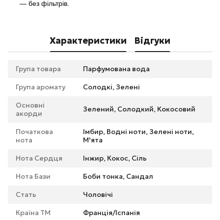
— без фільтрів.
Характеристики
Відгуки
Група товара
Парфумована вода
Група аромату
Солодкі, Зелені
Основні
Зелений, Солодкий, Кокосовий
акорди
Початкова
Імбир, Водні ноти, Зелені ноти,
нота
М'ята
Нота Сердця
Інжир, Кокос, Сіль
Нота Бази
Боби тонка, Сандал
Стать
Чоловічі
Країна ТМ
Франція/Іспанія