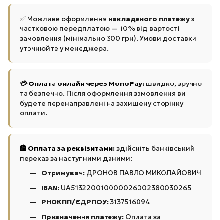
✅ Можливе оформлення
накладеного платежу
з
частковою передплатою — 10% від вартості
замовлення (мінімально 300 грн). Умови доставки
уточнюйте у менеджера.
💳 Оплата онлайн через MonoPay:
швидко, зручно
та безпечно. Після оформлення замовлення ви
будете перенаправлені на захищену сторінку
оплати.
🏦 Оплата за реквізитами:
здійсніть банківський
переказ за наступними даними:
Отримувач:
ДРОНОВ ПАВЛО МИКОЛАЙОВИЧ
IBAN:
UA513220010000026002380030265
РНОКПП/ЄДРПОУ:
3137516094
Призначення платежу:
Оплата за