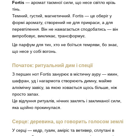
Fortis
— аромат таємної сили, що несе світло крізь
тінь.
Темний, густий, магнетичний. Fortis — це оберіг у
формі аромату, створений не для прикраси, а для
перевтілення. Він не намагається сподобатись — він
випробовує, викликає, трансформує.
Це парфум для тих, хто не боїться темряви, бо знає,
що несе у собі вогонь.
Початок: ритуальний дим і спеції
З перших нот Fortis занурює в містичну ауру — кмин,
шафран, уд і нагармота створюють димну, майже
алхімічну завісу, за якою ховається щось більше, ніж
просто запах.
Це відлуння ритуалів, нічних заклять і закликаної сили,
яка щойно прокинулася.
Серце: деревина, що говорить голосом землі
У серці — кедр, гуаяк, аміріс та ветивер, сплутані в