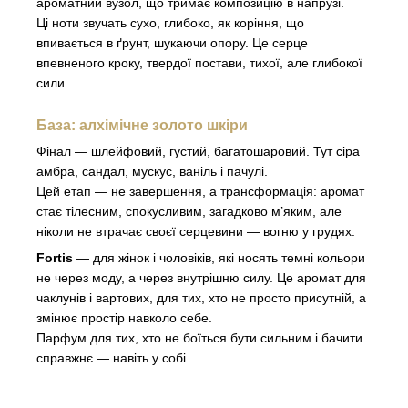
ароматний вузол, що тримає композицію в напрузі.
Ці ноти звучать сухо, глибоко, як коріння, що
впивається в ґрунт, шукаючи опору. Це серце
впевненого кроку, твердої постави, тихої, але глибокої
сили.
База: алхімічне золото шкіри
Фінал — шлейфовий, густий, багатошаровий. Тут сіра
амбра, сандал, мускус, ваніль і пачулі.
Цей етап — не завершення, а трансформація: аромат
стає тілесним, спокусливим, загадково м’яким, але
ніколи не втрачає своєї серцевини — вогню у грудях.
Fortis
— для жінок і чоловіків, які носять темні кольори
не через моду, а через внутрішню силу. Це аромат для
чаклунів і вартових, для тих, хто не просто присутній, а
змінює простір навколо себе.
Парфум для тих, хто не боїться бути сильним і бачити
справжнє — навіть у собі.