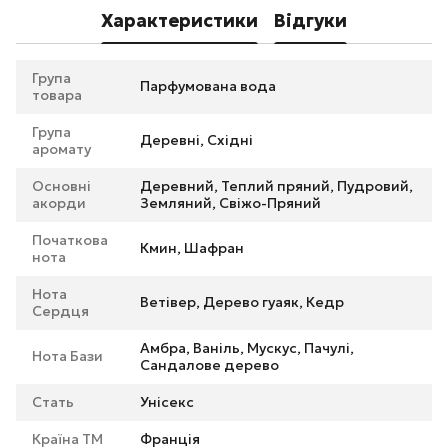
Характеристики
Відгуки
Група
Парфумована вода
товара
Група
Деревні, Східні
аромату
Основні
Деревний, Теплий пряний, Пудровий,
акорди
Земляний, Свіжо-Пряний
Початкова
Кмин, Шафран
нота
Нота
Ветівер, Дерево гуаяк, Кедр
Сердця
Амбра, Ваніль, Мускус, Пачулі,
Нота Бази
Сандалове дерево
Стать
Унісекс
Країна ТМ
Франція