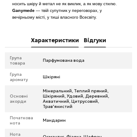
носить шкіру й метал не як виклик, а як мову стилю.
Ganymede
— твій супутник у переговорах, у
вечірньому місті, у тиші власного Всесвіту.
Характеристики
Відгуки
Група
Парфумована вода
товара
Група
Шкіряні
аромату
Мінеральний, Теплий пряний,
Основні
Шкіряний, Удовий, Деревний,
акорди
Акватичний, Цитрусовий,
Трав'янистий
Початкова
Мандарин
нота
Нота
Османтус, Фіалка, Шафран