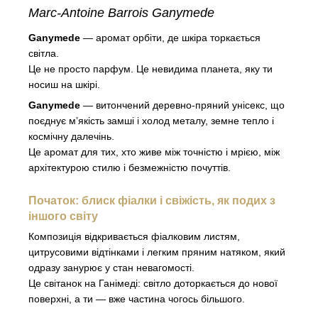
Marc-Antoine Barrois Ganymede
Ganymede
— аромат орбіти, де шкіра торкається
світла.
Це не просто парфум. Це невидима планета, яку ти
носиш на шкірі.
Ganymede
— витончений деревно-пряний унісекс, що
поєднує м’якість замші і холод металу, земне тепло і
космічну далечінь.
Це аромат для тих, хто живе між точністю і мрією, між
архітектурою стилю і безмежністю почуттів.
Початок: блиск фіалки і свіжість, як подих з
іншого світу
Композиція відкривається фіалковим листям,
цитрусовими відтінками і легким пряним натяком, який
одразу занурює у стан невагомості.
Це світанок на Ганімеді: світло доторкається до нової
поверхні, а ти — вже частина чогось більшого.