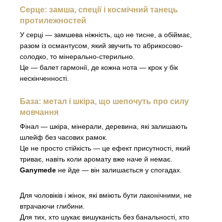
Серце: замша, спеції і космічний танець
протилежностей
У серці — замшева ніжність, що не тисне, а обіймає,
разом із османтусом, який звучить то абрикосово-
солодко, то мінерально-стерильно.
Це — балет гармонії, де кожна нота — крок у бік
нескінченності.
База: метал і шкіра, що шепочуть про силу
мовчання
Фінал — шкіра, мінерали, деревина, які залишають
шлейф без часових рамок.
Це не просто стійкість — це ефект присутності, який
триває, навіть коли аромату вже наче й немає.
Ganymede
не йде — він залишається у спогадах.
Для чоловіків і жінок, які вміють бути лаконічними, не
втрачаючи глибини.
Для тих, хто шукає вишуканість без банальності, хто