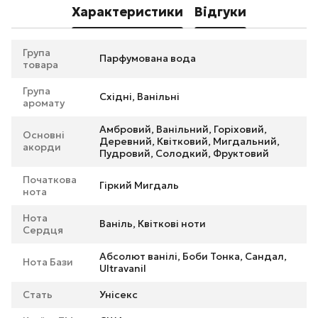
Характеристики
Відгуки
Група
Парфумована вода
товара
Група
Східні, Ванільні
аромату
Амбровий, Ванільний, Горіховий,
Основні
Деревний, Квітковий, Мигдальний,
акорди
Пудровий, Солодкий, Фруктовий
Початкова
Гіркий Мигдаль
нота
Нота
Ваніль, Квіткові ноти
Сердця
Абсолют ванілі, Боби Тонка, Сандал,
Нота Бази
Ultravanil
Стать
Унісекс