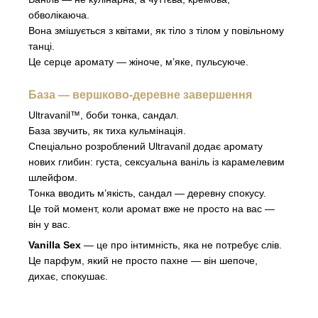
обволікаюча.
Вона змішується з квітами, як тіло з тілом у повільному
танці.
Це серце аромату — жіноче, м’яке, пульсуюче.
База — вершково-деревне завершення
Ultravanil™, боби тонка, сандал.
База звучить, як тиха кульмінація.
Спеціально розроблений Ultravanil додає аромату
нових глибин: густа, сексуальна ваніль із карамелевим
шлейфом.
Тонка вводить м’якість, сандал — деревну спокусу.
Це той момент, коли аромат вже не просто на вас —
він у вас.
Vanilla Sex
— це про інтимність, яка не потребує слів.
Це парфум, який не просто пахне — він шепоче,
дихає, спокушає.