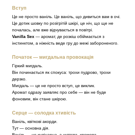
Вступ
Це не просто ваніль. Це ваніль, що дивиться вам в очі.
Це дотик шовку по розігрітій шкірі, це ніч, що ще не
почалась, але вже відчувається в повітрі.
Vanilla Sex
— аромат, де розкіш обіймається з
інстинктом, а ніжність веде гру до межі забороненого.
Початок — мигдальна провокація
Гіркий мигдаль.
Він починається як спокуса: трохи пудрово, трохи
дерзко.
Мигдаль — це не просто вступ, це виклик.
Аромат одразу заявляє про себе — він не буде
фоновим, він стане шкірою.
Серце — солодка хтивість
Ваніль, квіткові акорди.
Тут — основна дія.
Ваніль — не кулінарна, а чуттєва, кремова,