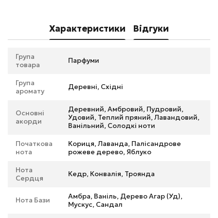
Характеристики
Відгуки
Група
Парфуми
товара
Група
Деревні, Східні
аромату
Деревний, Амбровий, Пудровий,
Основні
Удовий, Теплий пряний, Лавандовий,
акорди
Ванільний, Солодкі ноти
Початкова
Кориця, Лаванда, Палісандрове
нота
рожеве дерево, Яблуко
Нота
Кедр, Конвалія, Троянда
Сердця
Амбра, Ваніль, Дерево Агар (Уд),
Нота Бази
Мускус, Сандал