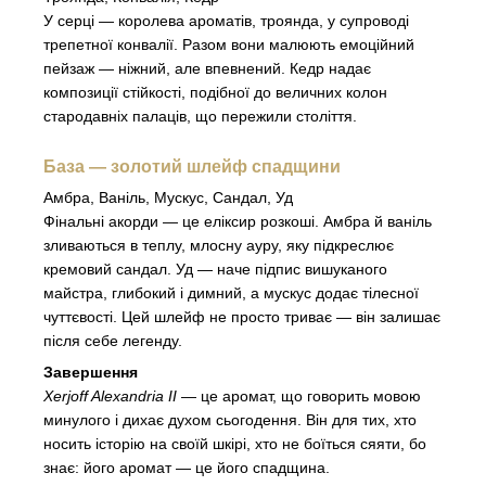
У серці — королева ароматів, троянда, у супроводі
трепетної конвалії. Разом вони малюють емоційний
пейзаж — ніжний, але впевнений. Кедр надає
композиції стійкості, подібної до величних колон
стародавніх палаців, що пережили століття.
База — золотий шлейф спадщини
Амбра, Ваніль, Мускус, Сандал, Уд
Фінальні акорди — це еліксир розкоші. Амбра й ваніль
зливаються в теплу, млосну ауру, яку підкреслює
кремовий сандал. Уд — наче підпис вишуканого
майстра, глибокий і димний, а мускус додає тілесної
чуттєвості. Цей шлейф не просто триває — він залишає
після себе легенду.
Завершення
Xerjoff Alexandria II
— це аромат, що говорить мовою
минулого і дихає духом сьогодення. Він для тих, хто
носить історію на своїй шкірі, хто не боїться сяяти, бо
знає: його аромат — це його спадщина.