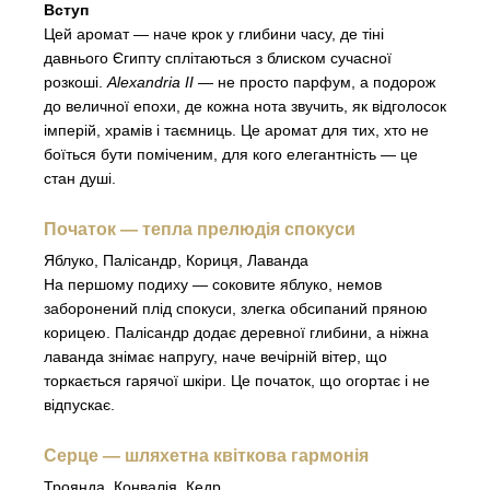
Вступ
Цей аромат — наче крок у глибини часу, де тіні
давнього Єгипту сплітаються з блиском сучасної
розкоші.
Alexandria II
— не просто парфум, а подорож
до величної епохи, де кожна нота звучить, як відголосок
імперій, храмів і таємниць. Це аромат для тих, хто не
боїться бути поміченим, для кого елегантність — це
стан душі.
Початок — тепла прелюдія спокуси
Яблуко, Палісандр, Кориця, Лаванда
На першому подиху — соковите яблуко, немов
заборонений плід спокуси, злегка обсипаний пряною
корицею. Палісандр додає деревної глибини, а ніжна
лаванда знімає напругу, наче вечірній вітер, що
торкається гарячої шкіри. Це початок, що огортає і не
відпускає.
Серце — шляхетна квіткова гармонія
Троянда, Конвалія, Кедр