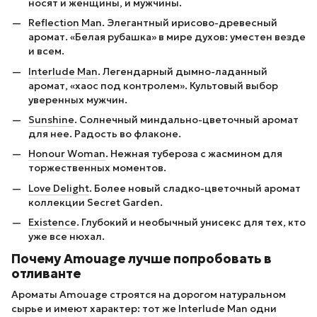
носят и женщины, и мужчины.
Reflection Man
. Элегантный ирисово-древесный
аромат. «Белая рубашка» в мире духов: уместен везде
и всем.
Interlude Man
. Легендарный дымно-ладанный
аромат, «хаос под контролем». Культовый выбор
уверенных мужчин.
Sunshine
. Солнечный миндально-цветочный аромат
для нее. Радость во флаконе.
Honour Woman
. Нежная тубероза с жасмином для
торжественных моментов.
Love Delight
. Более новый сладко-цветочный аромат
коллекции Secret Garden.
Existence
. Глубокий и необычный унисекс для тех, кто
уже все нюхал.
Почему Amouage лучше попробовать в
отливанте
Ароматы Amouage строятся на дорогом натуральном
сырье и имеют характер: тот же Interlude Man одни