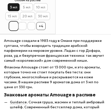
Объем на распив
3 мл
5 мл
10 мл
15 мл
20 мл
30 мл
+4
Amouage создали в 1983 году в Омане при поддержке
султана, чтобы возродить традиции арабской
парфюмерии на мировом уровне. Ладан с гор Дофара,
роза, уд и безупречная французская техника: так звучит
самый «королевский» дом современной ниши.
Флаконы Amouage стоят от 13 000 грн, и это ароматы,
которые точно не стоит покупать без теста: они
глубокие, многослойные и раскрываются на коже
часами. В нашем распиве 9 ароматов дома от 3 мл по
цене от 330 грн.
Знаковые ароматы Amouage в распиве
Guidance
. Сочная груша, жасмин и теплый амбровый
шлейф. Современный бестселлер дома, который