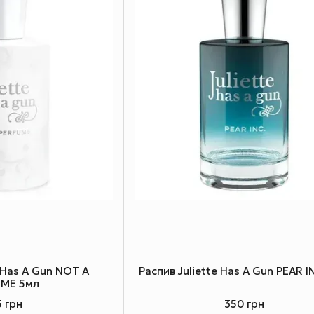
e Has A Gun NOT A
Распив Juliette Has A Gun PEAR I
ME 5мл
5 грн
350 грн