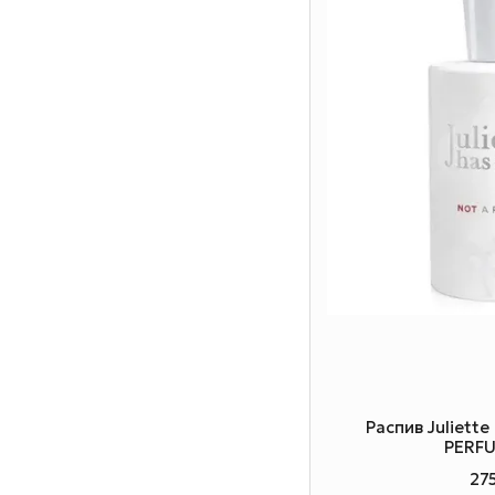
Распив Juliett
PERFU
27