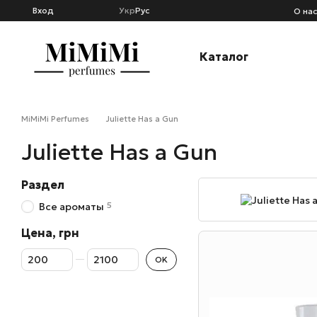
Перейти к основному контенту
Вход
Укр
Рус
О на
Каталог
MiMiMi Perfumes
Juliette Has a Gun
Juliette Has a Gun
Раздел
5
Все ароматы
Цена, грн
От Цена, грн
До Цена, грн
OK