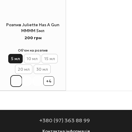
Розпив Juliette Has A Gun
MMMM 5мл
200 грн
Об'єм на розпив
5 мл
10 мл
15 мл
20 мл
30 мл
+4
+380 (97) 363 88 99
Контактна інформація