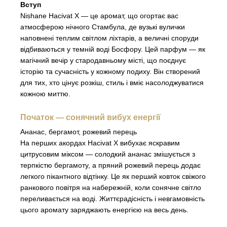
Вступ
Nishane Hacivat X — це аромат, що огортає вас
атмосферою нічного Стамбула, де вузькі вулички
наповнені теплим світлом ліхтарів, а величні споруди
відбиваються у темній воді Босфору. Цей парфум — як
магічний вечір у стародавньому місті, що поєднує
історію та сучасність у кожному подиху. Він створений
для тих, хто цінує розкіш, стиль і вміє насолоджуватися
кожною миттю.
Початок — сонячний вибух енергії
Ананас, бергамот, рожевий перець
На перших акордах Hacivat X вибухає яскравим
цитрусовим міксом — солодкий ананас змішується з
терпкістю бергамоту, а пряний рожевий перець додає
легкого пікантного відтінку. Це як перший ковток свіжого
ранкового повітря на набережній, коли сонячне світло
переливається на воді. Життєрадісність і невгамовність
цього аромату заряджають енергією на весь день.