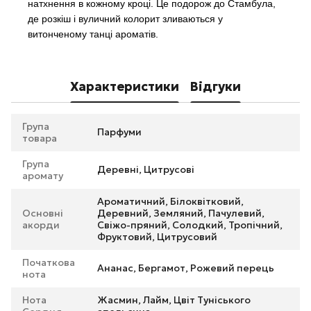
натхнення в кожному кроці. Це подорож до Стамбула,
де розкіш і вуличний колорит зливаються у
витонченому танці ароматів.
Характеристики
Відгуки
Група
Парфуми
товара
Група
Деревні, Цитрусові
аромату
Ароматичний, Білоквітковий,
Основні
Деревний, Земляний, Пачулевий,
акорди
Свіжо-пряний, Солодкий, Тропічний,
Фруктовий, Цитрусовий
Початкова
Ананас, Бергамот, Рожевий перець
нота
Нота
Жасмин, Лайм, Цвіт Туніського