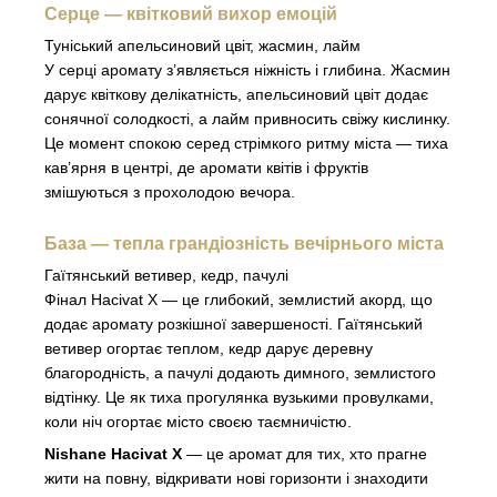
Серце — квітковий вихор емоцій
Туніський апельсиновий цвіт, жасмин, лайм
У серці аромату з’являється ніжність і глибина. Жасмин
дарує квіткову делікатність, апельсиновий цвіт додає
сонячної солодкості, а лайм привносить свіжу кислинку.
Це момент спокою серед стрімкого ритму міста — тиха
кав’ярня в центрі, де аромати квітів і фруктів
змішуються з прохолодою вечора.
База — тепла грандіозність вечірнього міста
Гаїтянський ветивер, кедр, пачулі
Фінал Hacivat X — це глибокий, землистий акорд, що
додає аромату розкішної завершеності. Гаїтянський
ветивер огортає теплом, кедр дарує деревну
благородність, а пачулі додають димного, землистого
відтінку. Це як тиха прогулянка вузькими провулками,
коли ніч огортає місто своєю таємничістю.
Nishane Hacivat X
— це аромат для тих, хто прагне
жити на повну, відкривати нові горизонти і знаходити