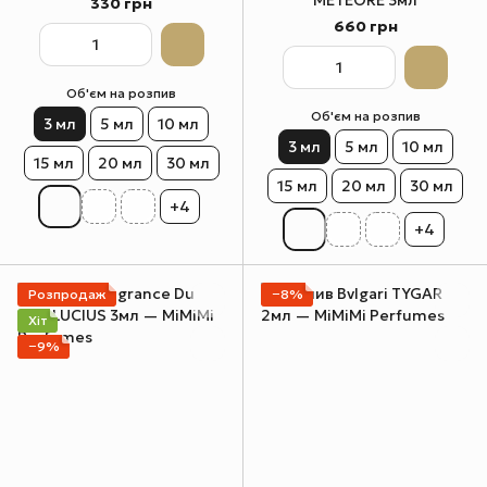
METEORE 3мл
330 грн
660 грн
Об'єм на розпив
Об'єм на розпив
3 мл
5 мл
10 мл
3 мл
5 мл
10 мл
15 мл
20 мл
30 мл
15 мл
20 мл
30 мл
+4
+4
Розпродаж
−8%
Хіт
−9%