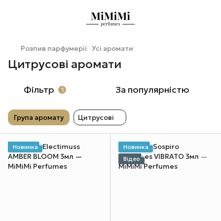
Розпив парфумерії
Усі аромати
Цитрусові аромати
Фільтр
За популярністю
1
Група аромату
Цитрусові
Новинка
Новинка
Відео