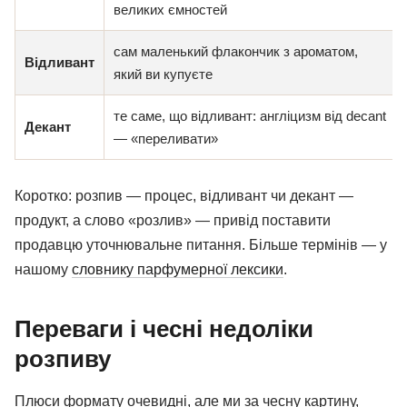
великих ємностей
сам маленький флакончик з ароматом,
Відливант
який ви купуєте
те саме, що відливант: англіцизм від decant
Декант
— «переливати»
Коротко: розпив — процес, відливант чи декант —
продукт, а слово «розлив» — привід поставити
продавцю уточнювальне питання. Більше термінів — у
нашому
словнику парфумерної лексики
.
Переваги і чесні недоліки
розпиву
Плюси формату очевидні, але ми за чесну картину,