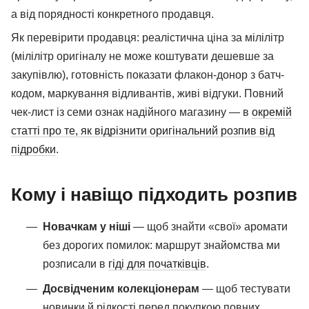
а від порядності конкретного продавця.
Як перевірити продавця: реалістична ціна за мілілітр
(мілілітр оригіналу не може коштувати дешевше за
закупівлю), готовність показати флакон-донор з батч-
кодом, маркування відливантів, живі відгуки. Повний
чек-лист із семи ознак надійного магазину — в
окремій
статті про те, як відрізнити оригінальний розпив від
підробки
.
Кому і навіщо підходить розпив
Новачкам у ніші
— щоб знайти «свої» аромати
без дорогих помилок: маршрут знайомства ми
розписали в
гіді для початківців
.
Досвідченим колекціонерам
— щоб тестувати
новинки й рідкості перед покупкою повних