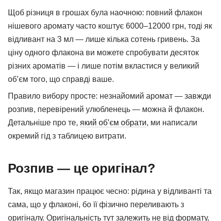
Щоб різниця в грошах була наочною: повний флакон
нішевого аромату часто коштує 6000–12000 грн, тоді як
відливант на 3 мл — лише кілька сотень гривень. За
ціну одного флакона ви можете спробувати десяток
різних ароматів — і лише потім вкластися у великий
об’єм того, що справді ваше.
Правило вибору просте: незнайомий аромат — завжди
розпив, перевірений улюбленець — можна й флакон.
Детальніше про те,
який об’єм обрати
, ми написали
окремий гід з таблицею витрати.
Розпив — це оригінал?
Так, якщо магазин працює чесно: рідина у відливанті та
сама, що у флаконі, бо її фізично переливають з
оригіналу. Оригінальність тут залежить не від формату,