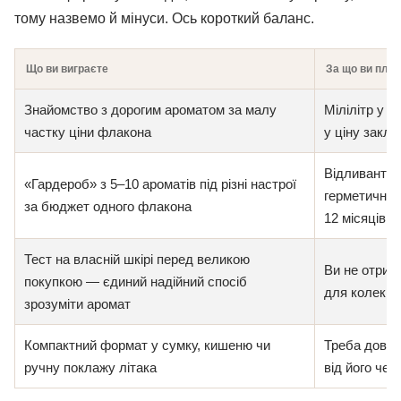
тому назвемо й мінуси. Ось короткий баланс.
Що ви виграєте
За що ви плат
Знайомство з дорогим ароматом за малу
Мілілітр у р
частку ціни флакона
у ціну закла
Відливант ж
«Гардероб» з 5–10 ароматів під різні настрої
герметичний
за бюджет одного флакона
12 місяців
Тест на власній шкірі перед великою
Ви не отрим
покупкою — єдиний надійний спосіб
для колекці
зрозуміти аромат
Компактний формат у сумку, кишеню чи
Треба довір
ручну поклажу літака
від його чес