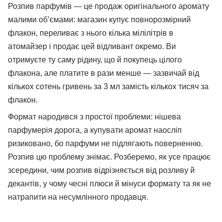
Розпив парфумів — це продаж оригінального аромату
малими об’ємами: магазин купує повнорозмірний
флакон, переливає з нього кілька мілілітрів в
атомайзер і продає цей відливант окремо. Ви
отримуєте ту саму рідину, що й покупець цілого
флакона, але платите в рази менше — зазвичай від
кількох сотень гривень за 3 мл замість кількох тисяч за
флакон.
Формат народився з простої проблеми: нішева
парфумерія дорога, а купувати аромат наосліп
ризиковано, бо парфуми не підлягають поверненню.
Розпив цю проблему знімає. Розберемо, як усе працює
зсередини, чим розпив відрізняється від розливу й
декантів, у чому чесні плюси й мінуси формату та як не
натрапити на несумлінного продавця.