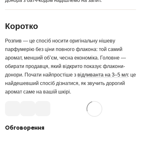
донора з батч-кодом надішлемо на запит.
Коротко
Розпив — це спосіб носити оригінальну нішеву
парфумерію без ціни повного флакона: той самий
аромат, менший об’єм, чесна економіка. Головне —
обирати продавця, який відкрито показує флакони-
донори. Почати найпростіше з
відливанта на 3–5 мл
: це
найдешевший спосіб дізнатися, як звучить дорогий
аромат саме на вашій шкірі.
Обговорення