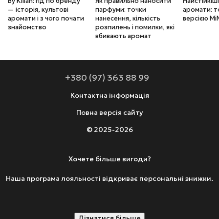
By Kilian: гід по бренду
Як правильно наносити
Найстійкіші
— історія, культові
парфуми: точки
аромати: т
аромати і з чого почати
нанесення, кількість
версією Mi
знайомство
розпилень і помилки, які
вбивають аромат
+380 (97) 363 88 99
Контактна інформація
Повна версія сайту
© 2025-2026
Хочете більше вигоди?
Наша програма лояльності відкриває персональні знижки.
Дізнатися більше